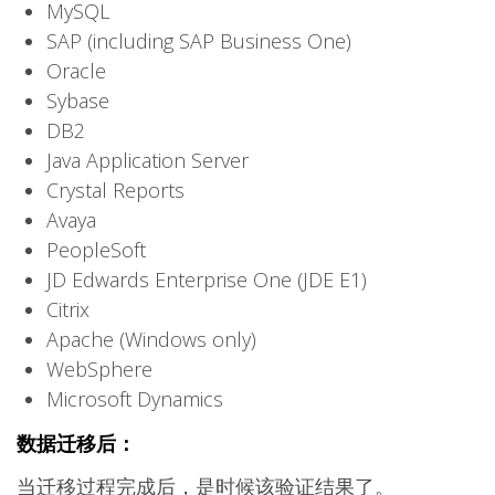
MySQL
SAP (including SAP Business One)
Oracle
Sybase
DB2
Java Application Server
Crystal Reports
Avaya
PeopleSoft
JD Edwards Enterprise One (JDE E1)
Citrix
Apache (Windows only)
WebSphere
Microsoft Dynamics
数据迁移后：
当迁移过程完成后，是时候该验证结果了。